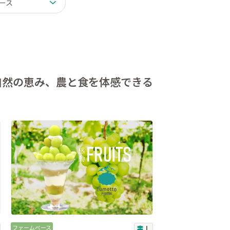
ース
自然の恵み、
農と食を体感できる
ファームベース
L