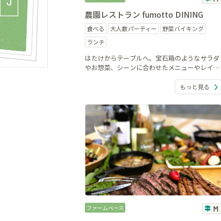
農園レストラン fumotto DINING
食べる
大人数パーティー
野菜バイキング
ランチ
はたけからテーブルへ。宝石箱のようなサラダ
やお惣菜、シーンに合わせたメニューやレイア
ウトのアレンジ、大型150席、団体貸切可、キ
ッズスペースあり。
もっと見る
ファームベース
M