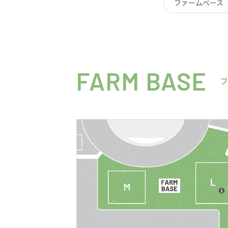
ファームベース
FARM BASE
フ