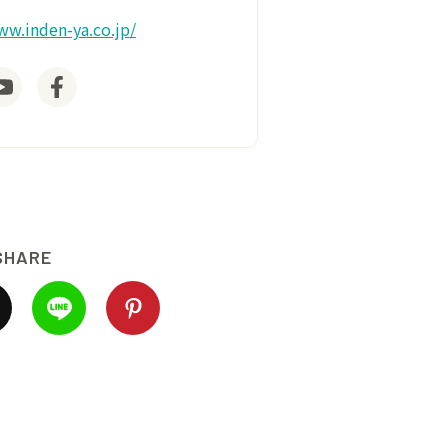
ww.inden-ya.co.jp/
SHARE