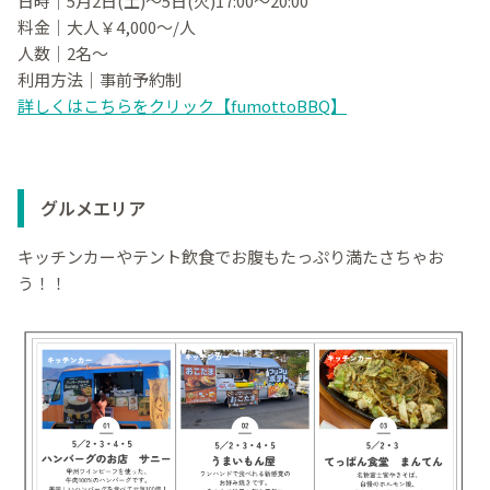
日時｜5月2日(土)～5日(火)17:00～20:00
料金｜大人￥4,000～/人
人数｜2名～
利用方法｜事前予約制
詳しくはこちらをクリック【fumottoBBQ】
グルメエリア
キッチンカーやテント飲食でお腹もたっぷり満たさちゃお
う！！