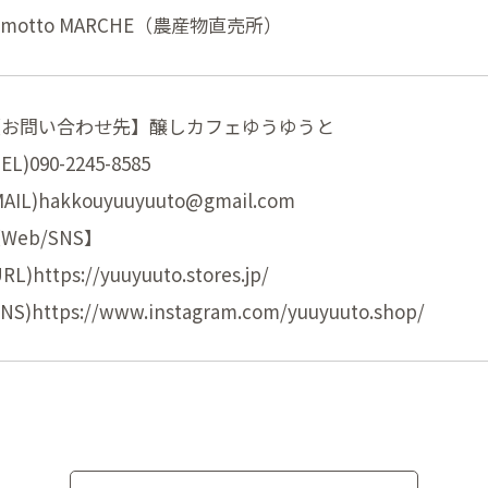
umotto MARCHE（農産物直売所）
【お問い合わせ先】醸しカフェゆうゆうと
TEL)090-2245-8585
MAIL)hakkouyuuyuuto@gmail.com
Web/SNS】
URL)https://yuuyuuto.stores.jp/
SNS)https://www.instagram.com/yuuyuuto.shop/