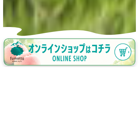
遊 ぶ
食べる
買 う
泊まる
中・西部
甲府地方気象台
本日の営業時間
本日の天気予報
8:00～21:00
°C
交通アクセス
駐車場空き情報
インフォメーション
本日お休みの店舗